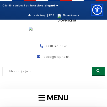
Slopná
Oficiálna webová stránka obce
Mapa stránky
RSS
Slovenčina
0911 873 982
obec@slopna.sk
MENU