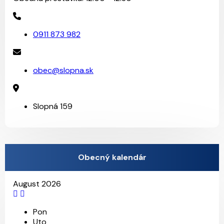
0911 873 982
obec@slopna.sk
Slopná 159
Obecný kalendár
August 2026
Pon
Uto