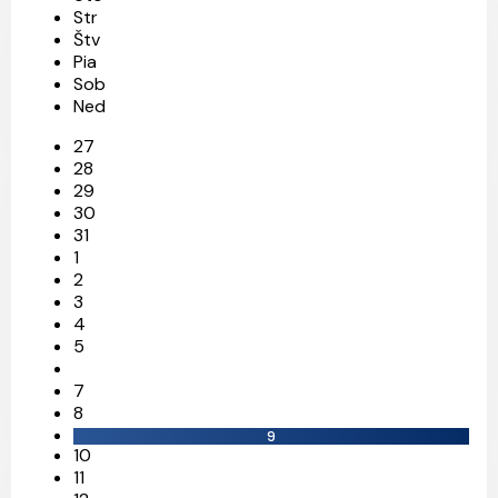
Str
Štv
Pia
Sob
Ned
27
28
29
30
31
20
26
13
6
1
2
3
4
5
7
8
9
10
11