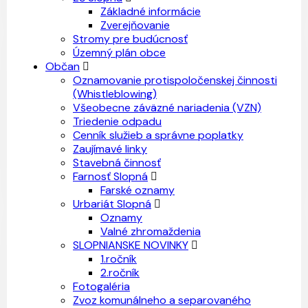
Základné informácie
Zverejňovanie
Stromy pre budúcnosť
Územný plán obce
Občan
Oznamovanie protispoločenskej činnosti
(Whistleblowing)
Všeobecne záväzné nariadenia (VZN)
Triedenie odpadu
Cenník služieb a správne poplatky
Zaujímavé linky
Stavebná činnosť
Farnosť Slopná
Farské oznamy
Urbariát Slopná
Oznamy
Valné zhromaždenia
SLOPNIANSKE NOVINKY
1.ročník
2.ročník
Fotogaléria
Zvoz komunálneho a separovaného