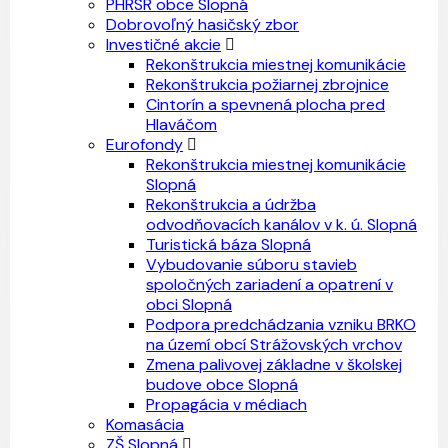
PHRSR obce Slopná
Dobrovoľný hasičský zbor
Investičné akcie
Rekonštrukcia miestnej komunikácie
Rekonštrukcia požiarnej zbrojnice
Cintorín a spevnená plocha pred
Hlaváčom
Eurofondy
Rekonštrukcia miestnej komunikácie
Slopná
Rekonštrukcia a údržba
odvodňovacích kanálov v k. ú. Slopná
Turistická báza Slopná
Vybudovanie súboru stavieb
spoločných zariadení a opatrení v
obci Slopná
Podpora predchádzania vzniku BRKO
na území obcí Strážovských vrchov
Zmena palivovej základne v školskej
budove obce Slopná
Propagácia v médiach
Komasácia
ZŠ Slopná