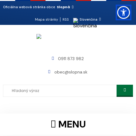
Slopná
Oficiálna webová stránka obce
Mapa stránky
RSS
Slovenčina
0911 873 982
obec@slopna.sk
MENU