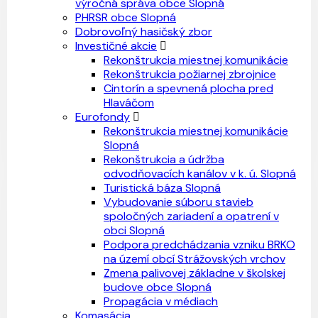
výročná správa obce Slopná
PHRSR obce Slopná
Dobrovoľný hasičský zbor
Investičné akcie
Rekonštrukcia miestnej komunikácie
Rekonštrukcia požiarnej zbrojnice
Cintorín a spevnená plocha pred
Hlaváčom
Eurofondy
Rekonštrukcia miestnej komunikácie
Slopná
Rekonštrukcia a údržba
odvodňovacích kanálov v k. ú. Slopná
Turistická báza Slopná
Vybudovanie súboru stavieb
spoločných zariadení a opatrení v
obci Slopná
Podpora predchádzania vzniku BRKO
na území obcí Strážovských vrchov
Zmena palivovej základne v školskej
budove obce Slopná
Propagácia v médiach
Komasácia