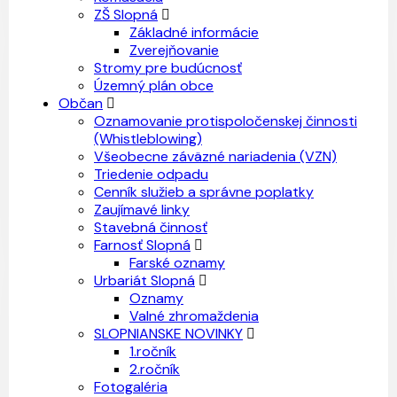
ZŠ Slopná
Základné informácie
Zverejňovanie
Stromy pre budúcnosť
Územný plán obce
Občan
Oznamovanie protispoločenskej činnosti
(Whistleblowing)
Všeobecne záväzné nariadenia (VZN)
Triedenie odpadu
Cenník služieb a správne poplatky
Zaujímavé linky
Stavebná činnosť
Farnosť Slopná
Farské oznamy
Urbariát Slopná
Oznamy
Valné zhromaždenia
SLOPNIANSKE NOVINKY
1.ročník
2.ročník
Fotogaléria