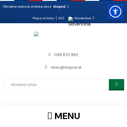
Slopná
Oficiálna webová stránka obce
Mapa stránky
RSS
Slovenčina
0911 873 982
obec@slopna.sk
MENU