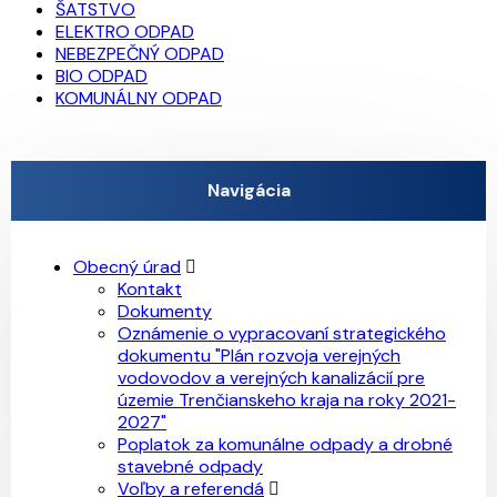
ŠATSTVO
ELEKTRO ODPAD
NEBEZPEČNÝ ODPAD
BIO ODPAD
KOMUNÁLNY ODPAD
Navigácia
Obecný úrad
Kontakt
Dokumenty
Oznámenie o vypracovaní strategického
dokumentu "Plán rozvoja verejných
vodovodov a verejných kanalizácií pre
územie Trenčianskeho kraja na roky 2021-
2027"
Poplatok za komunálne odpady a drobné
stavebné odpady
Voľby a referendá